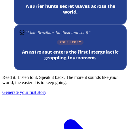
A surfer hunts secret waves across the
world.
🥋
“I like Brazilian Jiu-Jitsu and sci-fi”
YOUR STORY
An astronaut enters the first intergalactic
grappling tournament.
Read it. Listen to it. Speak it back. The more it sounds like
your
world, the easier it is to keep going.
Generate your first story