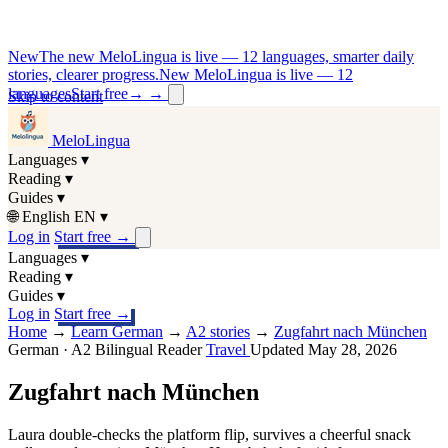
New
The new MeloLingua is live — 12 languages, smarter daily
stories, clearer progress.
New MeloLingua is live — 12
languages
Start free
→
→
Skip to content
MeloLingua
Languages
▾
Reading
▾
Guides
▾
🌐
English
EN
▾
Log in
Start free
→
Languages
▾
Reading
▾
Guides
▾
Log in
Start free
→
Home
→
Learn German
→
A2 stories
→
Zugfahrt nach München
German · A2
Bilingual Reader
Travel
Updated May 28, 2026
Zugfahrt nach München
Laura double-checks the platform flip, survives a cheerful snack