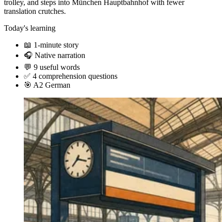
trolley, and steps into München Hauptbahnhof with fewer
translation crutches.
Today's learning
📖
1-minute story
🎧
Native narration
💬
9 useful words
✅
4 comprehension questions
🎯
A2 German