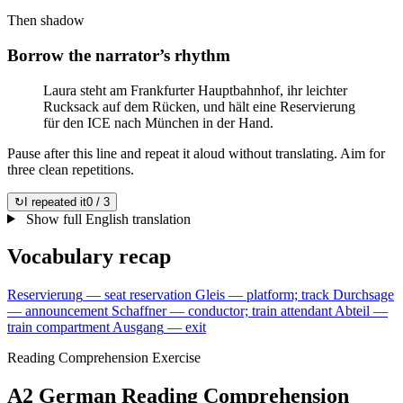
Then shadow
Borrow the narrator’s rhythm
Laura steht am Frankfurter Hauptbahnhof, ihr leichter
Rucksack auf dem Rücken, und hält eine Reservierung
für den ICE nach München in der Hand.
Pause after this line and repeat it aloud without translating. Aim for
three clean repetitions.
↻
I repeated it
0 / 3
Show full English translation
Vocabulary recap
Reservierung
—
seat reservation
Gleis
—
platform; track
Durchsage
—
announcement
Schaffner
—
conductor; train attendant
Abteil
—
train compartment
Ausgang
—
exit
Reading Comprehension Exercise
A2 German Reading Comprehension