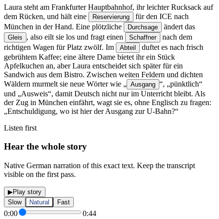
Laura steht am Frankfurter Hauptbahnhof, ihr leichter Rucksack auf
dem Rücken, und hält eine
für den ICE nach
Reservierung
München in der Hand.
Eine plötzliche
ändert das
Durchsage
, also eilt sie los und fragt einen
nach dem
Gleis
Schaffner
richtigen Wagen für Platz zwölf.
Im
duftet es nach frisch
Abteil
gebrühtem Kaffee; eine ältere Dame bietet ihr ein Stück
Apfelkuchen an, aber Laura entscheidet sich später für ein
Sandwich aus dem Bistro.
Zwischen weiten Feldern und dichten
Wäldern murmelt sie neue Wörter wie „
“, „pünktlich“
Ausgang
und „Ausweis“, damit Deutsch nicht nur im Unterricht bleibt.
Als
der Zug in München einfährt, wagt sie es, ohne Englisch zu fragen:
„Entschuldigung, wo ist hier der Ausgang zur U-Bahn?“
Listen first
Hear the whole story
Native German narration of this exact text. Keep the transcript
visible on the first pass.
▶
Play story
Slow
Natural
Fast
0:00
0:44