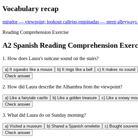
Vocabulary recap
mirador
—
viewpoint; lookout
callejas empinadas
—
steep alleyways
Reading Comprehension Exercise
A2 Spanish Reading Comprehension Exerc
1.
How does Laura's suitcase sound on the stairs?
a)
It squeaks like a mouse
b)
It rings like a bell
c)
It makes no sound
Check answer
2.
How did Laura describe the Alhambra from the viewpoint?
a)
Like a fairytale castle
b)
Like a golden treasure
c)
Like a snowy mou
Check answer
3.
What did Laura do on Sunday morning?
a)
Visited a museum
b)
Shared a Spanish omelette
c)
Bought souveni
Check answer