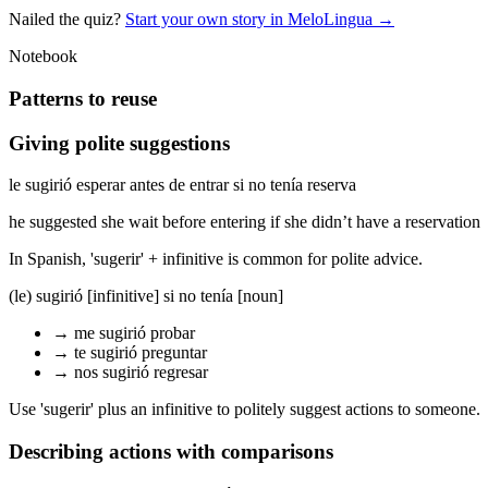
Nailed the quiz?
Start your own story in MeloLingua →
Notebook
Patterns to reuse
Giving polite suggestions
le sugirió esperar antes de entrar si no tenía reserva
he suggested she wait before entering if she didn’t have a reservation
In Spanish, 'sugerir' + infinitive is common for polite advice.
(le) sugirió [infinitive] si no tenía [noun]
→
me sugirió probar
→
te sugirió preguntar
→
nos sugirió regresar
Use 'sugerir' plus an infinitive to politely suggest actions to someone.
Describing actions with comparisons