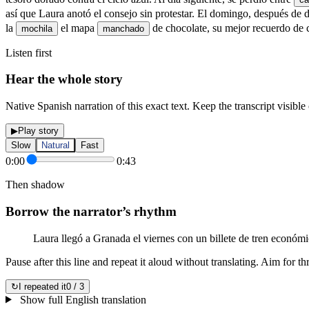
así que Laura anotó el consejo sin protestar.
El domingo, después de d
la
el mapa
de chocolate, su mejor recuerdo de 
mochila
manchado
Listen first
Hear the whole story
Native Spanish narration of this exact text. Keep the transcript visible o
▶
Play story
Slow
Natural
Fast
0:00
0:43
Then shadow
Borrow the narrator’s rhythm
Laura llegó a Granada el viernes con un billete de tren económi
Pause after this line and repeat it aloud without translating. Aim for th
↻
I repeated it
0 / 3
Show full English translation