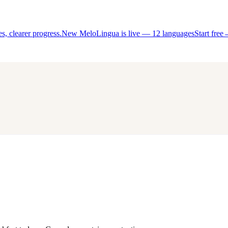
, clearer progress.
New MeloLingua is live — 12 languages
Start free