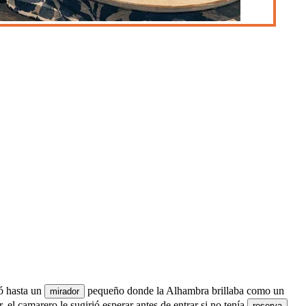
ó hasta un
pequeño donde la Alhambra brillaba como un
mirador
, el camarero le sugirió esperar antes de entrar si no tenía
,
reserva