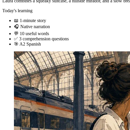
Laura combines a squeaky suitcase, a hillside mirador, and a slow brea
Today's learning
📖
1-minute story
🎧
Native narration
💬
10 useful words
✅
3 comprehension questions
🎯
A2 Spanish