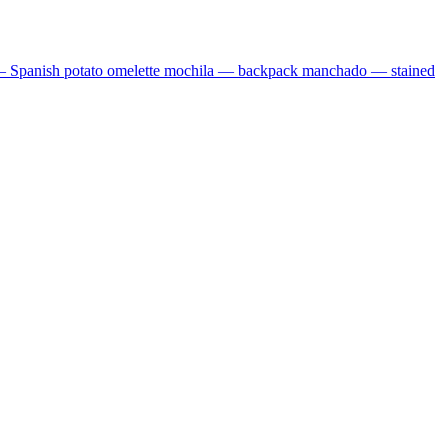
—
Spanish potato omelette
mochila
—
backpack
manchado
—
stained