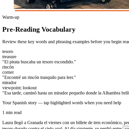
Warm-up
Pre-Reading Vocabulary
Review these key words and phrasing examples before you begin rea
tesoro
treasure
"El pirata buscaba un tesoro escondido."
rincón
corner
"Encontré un rincón tranquilo para leer."
mirador
viewpoint; lookout
"Esa tarde, caminó hasta un mirador pequeño donde la Alhambra brilla
Your Spanish story — tap highlighted words when you need help
1 min read
Laura llegó a Granada el viernes con un billete de tren económico, pe
tesoro dorado contra el cielo azul.
Al día siguiente, se perdió entre
ca