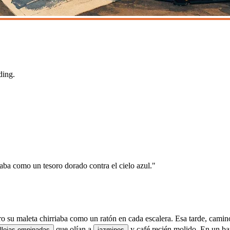
ding.
ba como un tesoro dorado contra el cielo azul."
ro su maleta chirriaba como un ratón en cada escalera.
Esa tarde, camin
que olían a
y café recién molido.
En un bar
llejas empinadas
jazmines