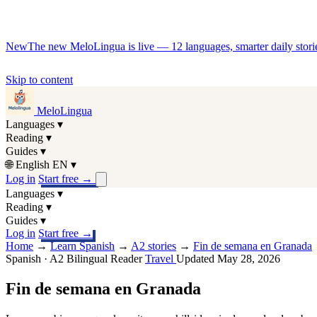
New
The new MeloLingua is live — 12 languages, smarter daily stories
Skip to content
MeloLingua
Languages
▾
Reading
▾
Guides
▾
🌐
English
EN
▾
Log in
Start free
→
Languages
▾
Reading
▾
Guides
▾
Log in
Start free
→
Home
→
Learn Spanish
→
A2 stories
→
Fin de semana en Granada
Spanish · A2
Bilingual Reader
Travel
Updated May 28, 2026
Fin de semana en Granada