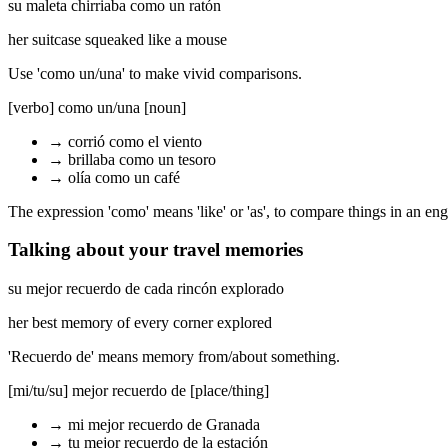
su maleta chirriaba como un ratón
her suitcase squeaked like a mouse
Use 'como un/una' to make vivid comparisons.
[verbo] como un/una [noun]
→
corrió como el viento
→
brillaba como un tesoro
→
olía como un café
The expression 'como' means 'like' or 'as', to compare things in an en
Talking about your travel memories
su mejor recuerdo de cada rincón explorado
her best memory of every corner explored
'Recuerdo de' means memory from/about something.
[mi/tu/su] mejor recuerdo de [place/thing]
→
mi mejor recuerdo de Granada
→
tu mejor recuerdo de la estación